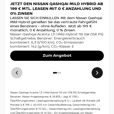
JETZT DEN NISSAN QASHQAI MILD HYBRID AB
DE
Autohaus Günther GmbH /
199 € MTL. LEASEN MIT 0 € ANZAHLUNG UND
VO
Hamburg
0% ZINSEN
Ste
fin
LASSEN SIE SICH EINNULLEN: Mit dem Nissan Qashqai
Ausschlägerweg 49
€ m
Mild-Hybrid genießen Sie das vertraute Fahrgefühl
20537
Hamburg-Hamm
sta
eines Benziners – ohne Aufladen. Jetzt ab 199 €
Nis
monatlich, 0 € Anzahlung, 0 % Zinsen.
PS)
Nissan Qashqai Acenta 1,3 l Mild-Hybrid 116 kW (158 PS)
Anfahrt
14,
Schaltgetriebe, Benziner: Energieverbrauch
(g/
kombiniert: 6,3 (l/100 km); CO₂-Emissionen
kombiniert: 142 (g/km); CO₂-Klasse: E
Zum Angebot
Kontakt
Tel:
040/6 69 07 66 0
Kontakt
Nissan Qashqai Acenta 1,3 l Mild-Hybrid 116 kW (158 PS) Schaltgetriebe,
Benziner: Nissan Angebotspreis: € 26.855,–, zzgl. € 1.190,–
Öffnungszeiten
Überführungskosten. Leasingsonderzahlung € 0,–, Laufzeit 48 Monate (48
Monate à € 199,–), 40.000 km Gesamtlaufleistung, Gesamtbetrag inkl.
Verkauf
:
Überführungskosten € 10.742,–, Gesamtbetrag inkl. Leasingsonderzahlung
und Überführungskosten € 10.742,–. Ein Angebotsbeispiel von Nissan