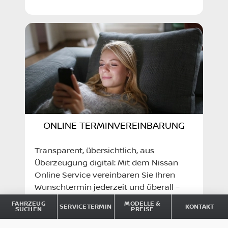
ONLINE TERMINVEREINBARUNG
Transparent, übersichtlich, aus
Überzeugung digital: Mit dem Nissan
Online Service vereinbaren Sie Ihren
Wunschtermin jederzeit und überall –
einfach, bequem und in nur wenigen
FAHRZEUG
MODELLE &
SERVICETERMIN
KONTAKT
SUCHEN
PREISE
Klicks. Wir sorgen für eine reibungslose
Abwicklung.