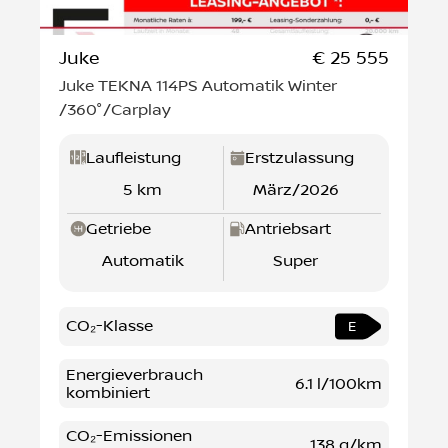
Juke
€ 25 555
Juke TEKNA 114PS Automatik Winter
/360°/Carplay
Laufleistung
Erstzulassung
5 km
März/2026
Getriebe
Antriebsart
Automatik
Super
CO₂-Klasse
E
Energieverbrauch
6.1 l/100km
kombiniert
CO₂-Emissionen
138 g/km