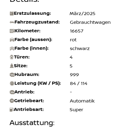
Erstzulassung
:
März/2025
Fahrzeugzustand
:
Gebrauchtwagen
Kilometer
:
16657
Farbe (aussen)
:
rot
Farbe (innen)
:
schwarz
Türen
:
4
Sitze
:
5
Hubraum
:
999
Leistung (KW / PS)
:
84 / 114
Antrieb
:
-
Getriebeart
:
Automatik
Antriebsart
:
Super
Ausstattung
: