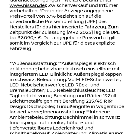
Garantiebedingungen - Weitere Details unter
www.nissan.de
); Zwischenverkauf und Irrtümer
vorbehalten. *Der in der Anzeige angegebene
Preisvorteil von 37% bezieht sich auf die
unverbindliche Preisempfehlung (UPE) des
Herstellers für das hier inserierte Fahrzeug. Zum
Zeitpunkt der Zulassung [MRZ 2025] lag die UPE
bei 32.090,- €. Der angegebene Preisvorteil gilt
somit im Vergleich zur UPE für dieses explizite
Fahrzeug
**Außenausstattung: **Außenspiegel elektrisch
anklappbar; beheizbar; elektrisch einstellbar; mit
integriertem LED-Blinklicht; Außenspiegelkappen
in schwarz; Beleuchtung: Voll-LED-Scheinwerfer;
LED-Nebelscheinwerfer; LED Rück- und
Bremsleuchten; LED Nebelschlussleuchte; LED
Tagfahrlicht vorne; Bereifung und Räder: 19Zoll
Leichtmetallfelgen mit Bereifung 225/45 R19;
Design: Dachspoiler; Türaußengriffe in Wagenfarbe
lackiert vorne; Innenausstattung: **Interieur:
Ambientebeleuchtung; Dachhimmel in schwarz;
Innenspiegel rahmenlos; höhen- und
tiefenverstellbares Lederlenkrad und -
schalthebelknauf; Kniepolsterung; Klimatisierung: