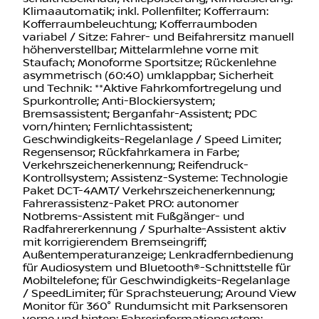
Klimaautomatik; inkl. Pollenfilter; Kofferraum:
Kofferraumbeleuchtung; Kofferraumboden
variabel / Sitze: Fahrer- und Beifahrersitz manuell
höhenverstellbar; Mittelarmlehne vorne mit
Staufach; Monoforme Sportsitze; Rückenlehne
asymmetrisch (60:40) umklappbar; Sicherheit
und Technik: **Aktive Fahrkomfortregelung und
Spurkontrolle; Anti-Blockiersystem;
Bremsassistent; Berganfahr-Assistent; PDC
vorn/hinten; Fernlichtassistent;
Geschwindigkeits-Regelanlage / Speed Limiter;
Regensensor; Rückfahrkamera in Farbe;
Verkehrszeichenerkennung; Reifendruck-
Kontrollsystem; Assistenz-Systeme: Technologie
Paket DCT-4AMT/ Verkehrszeichenerkennung;
Fahrerassistenz-Paket PRO: autonomer
Notbrems-Assistent mit Fußgänger- und
Radfahrererkennung / Spurhalte-Assistent aktiv
mit korrigierendem Bremseingriff;
Außentemperaturanzeige; Lenkradfernbedienung
für Audiosystem und Bluetooth®-Schnittstelle für
Mobiltelefone; für Geschwindigkeits-Regelanlage
/ SpeedLimiter; für Sprachsteuerung; Around View
Monitor für 360° Rundumsicht mit Parksensoren