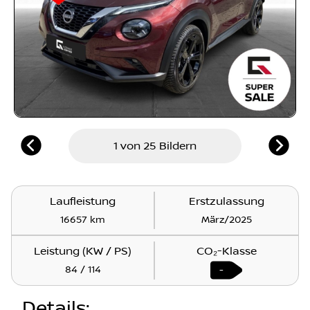
1 von 25 Bildern
Laufleistung
Erstzulassung
16657 km
März/2025
Leistung (KW / PS)
CO₂-Klasse
84 / 114
-
Details
: