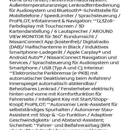
vorne und hinten; Fahrerinformationsystem:
Außentemperaturanzeige; Lenkradfernbedienung
für Audiosystem und Bluetooth®-Schnittstelle für
Mobiltelefone / SpeedLimiter / Sprachsteuerung /
ProPILOT; Infotainment & Navigation: **12,3Zoll-
Farbdisplay mit Touchscreen / 3D
Kartendarstellung / 6 Lautsprecher / AROUND
VIEW MONITOR für 360° Rundumsicht /
NissanConnect App (kostenfrei)/ Digitalradio
(DAB)/ Haifischantenne in Black / Induktives
Smartphone-Ladegerät / Apple Carplay® und
Android Auto™ / NissanConnect Navigation und
Services / Sprachsteuerung für Audiosystem und
Smartphone / USB (Typ A und C); Interieur:
**Elektronische Parkbremse (e-PKB) mit
automatischer Deaktivierung beim Anfahren/
Innenspiegel automatisch abblendbar/
Beheizbares Lenkrad / Fensterheber elektrisch;
hinten und vorne mit Komfortfunktion für
Fahrerseite / Intelligent Key mit Start/Stopp-
Knopf; ProPILOT: **Autonomer Lenk-Assistent für
selbstständiges Spurhalten / Autonomer Stau-
Assistent mit Stop-& -Go-Funktion / Adaptiver
Geschwindigkeits- und Abstand-Assistent;
Sicherheit: **Fahrer- und Beifahrerairbag (BFA