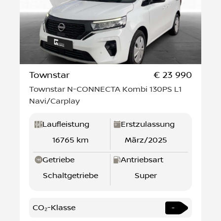
Townstar
€ 23 990
Townstar N-CONNECTA Kombi 130PS L1
Navi/Carplay
Laufleistung
Erstzulassung
16765 km
März/2025
Getriebe
Antriebsart
Schaltgetriebe
Super
CO₂-Klasse
-