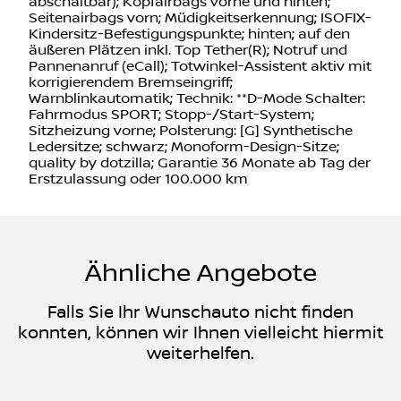
abschaltbar); Kopfairbags vorne und hinten;
Seitenairbags vorn; Müdigkeitserkennung; ISOFIX-
Kindersitz-Befestigungspunkte; hinten; auf den
äußeren Plätzen inkl. Top Tether(R); Notruf und
Pannenanruf (eCall); Totwinkel-Assistent aktiv mit
korrigierendem Bremseingriff;
Warnblinkautomatik; Technik: **D-Mode Schalter:
Fahrmodus SPORT; Stopp-/Start-System;
Sitzheizung vorne; Polsterung: [G] Synthetische
Ledersitze; schwarz; Monoform-Design-Sitze;
quality by dotzilla; Garantie 36 Monate ab Tag der
Erstzulassung oder 100.000 km
Ähnliche Angebote
Falls Sie Ihr Wunschauto nicht finden
konnten, können wir Ihnen vielleicht hiermit
weiterhelfen.